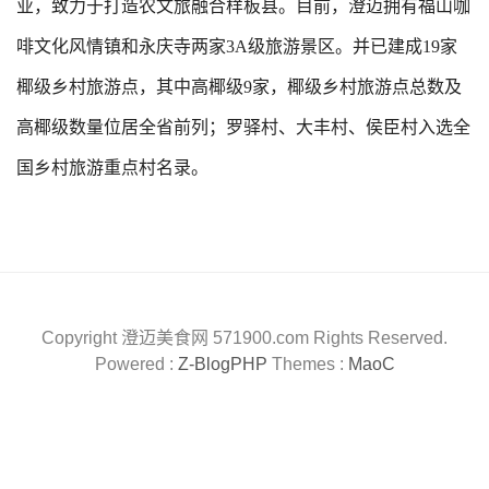
业，致力于打造农文旅融合样板县。目前，澄迈拥有福山咖
啡文化风情镇和永庆寺两家3A级旅游景区。并已建成19家
椰级乡村旅游点，其中高椰级9家，椰级乡村旅游点总数及
高椰级数量位居全省前列；罗驿村、大丰村、侯臣村入选全
国乡村旅游重点村名录。
Copyright 澄迈美食网 571900.com Rights Reserved.
Powered :
Z-BlogPHP
Themes :
MaoC